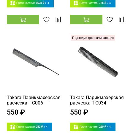
Плати частями
1625 ₽
x 4
Плати частями
725 ₽
x 4
Подходит для начинающих
Takara Парикмахерская
Takara Парикмахерская
расческа T-C006
расческа T-C034
550 ₽
550 ₽
Плати частями
250 ₽
x 4
Плати частями
250 ₽
x 4