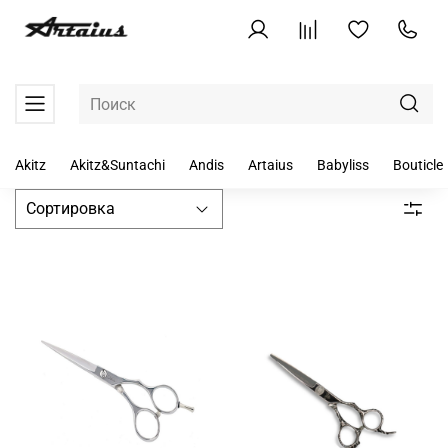
Akitz
Akitz&Suntachi
Andis
Artaius
Babyliss
Bouticle