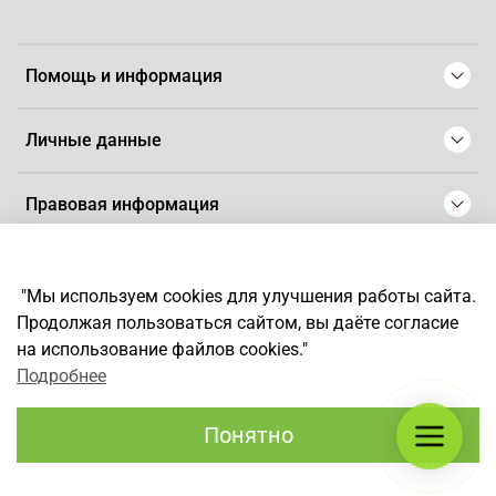
Помощь и информация
Личные данные
Правовая информация
© 2008-2025 Магазин для парикмахеров профессионалов
-
Artaius
"Мы используем cookies для улучшения работы сайта.
*
Любое использование контента без письменного разрешения
Продолжая пользоваться сайтом, вы даёте согласие
запрещено
на использование файлов cookies."
Подробнее
Понятно
Каталог
Поиск
Корзина
Избранное
Профиль