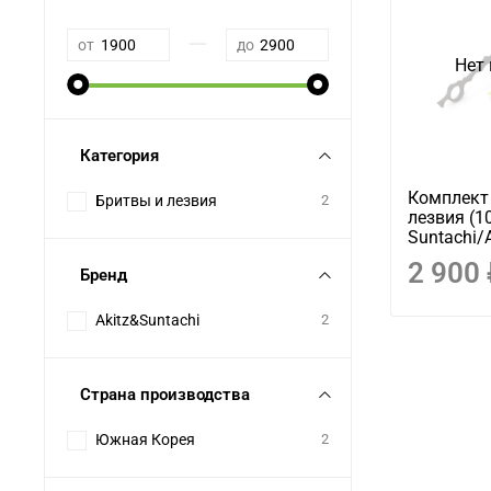
—
от
до
Нет 
Категория
Комплект
Бритвы и лезвия
2
лезвия (1
Suntachi/A
2 900
Бренд
Akitz&Suntachi
2
Страна производства
Южная Корея
2