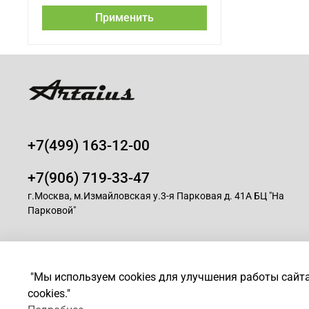
Применить
+7(499) 163-12-00
+7(906) 719-33-47
г.Москва, м.Измайловская у.3-я Парковая д. 41А БЦ "На
Парковой"
© 2008-2025 Магазин для парикмахеров профессионалов -
A
"Мы используем cookies для улучшения работы сайт
cookies."
*
Любое использование контента без письменного разрешен