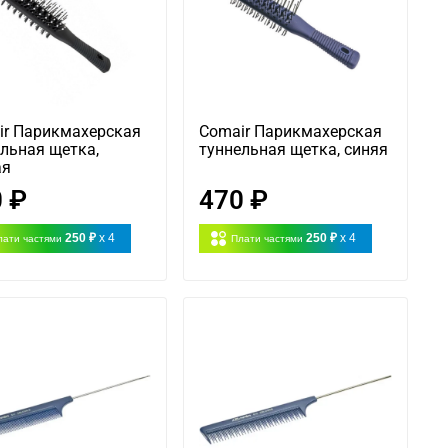
ir Парикмахерская
Comair Парикмахерская
льная щетка,
туннельная щетка, синяя
ая
 ₽
470 ₽
250 ₽
x 4
250 ₽
x 4
лати частями
Плати частями