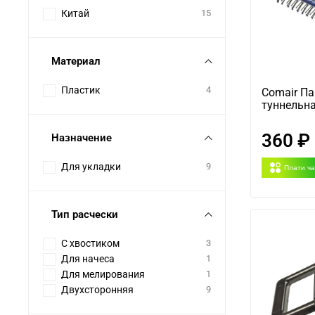
Китай
15
Материал
Пластик
4
Comair П
туннельна
360 ₽
Назначение
Для укладки
9
Плати ч
Тип расчески
С хвостиком
3
Для начеса
1
Для мелирования
1
Двухсторонняя
9