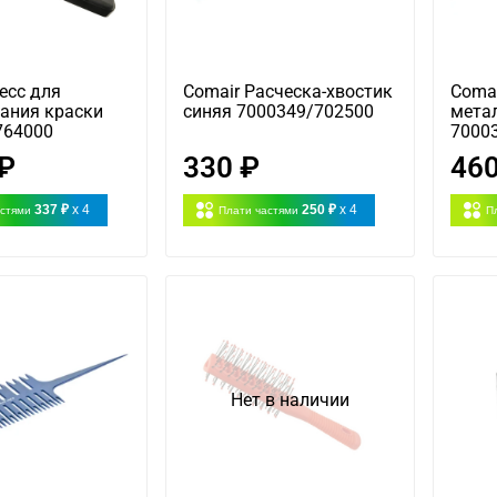
есс для
Comair Расческа-хвостик
Comai
ания краски
синяя 7000349/702500
метал
764000
7000
 ₽
330 ₽
460
337 ₽
x 4
250 ₽
x 4
астями
Плати частями
П
Нет в наличии