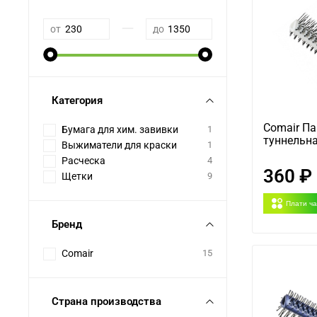
—
от
до
Категория
Comair П
Бумага для хим. завивки
1
туннельна
Выжиматели для краски
1
Расческа
4
360 ₽
Щетки
9
Плати ч
Бренд
Comair
15
Страна производства