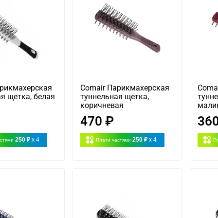
арикмахерская
Comair Парикмахерская
Coma
я щетка, белая
туннельная щетка,
тунне
коричневая
мали
470 ₽
360
250 ₽
x 4
250 ₽
x 4
астями
Плати частями
П