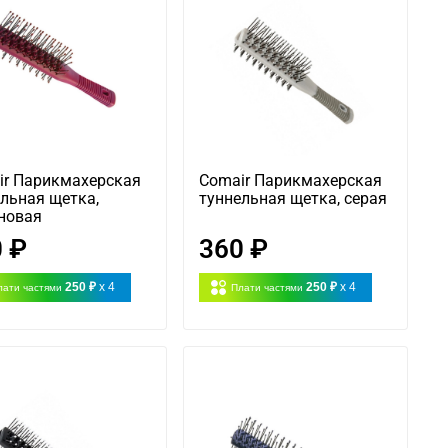
ir Парикмахерская
Comair Парикмахерская
льная щетка,
туннельная щетка, серая
новая
 ₽
360 ₽
250 ₽
x 4
250 ₽
x 4
лати частями
Плати частями