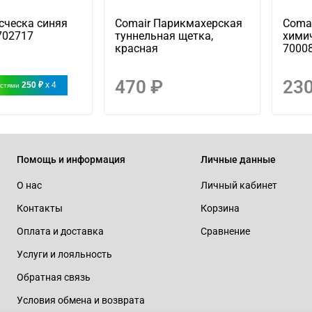
сческа синяя
Comair Парикмахерская
Comai
702717
туннельная щетка,
хими
красная
70008
470 ₽
230
250 ₽
x 4
астями
Помощь и информация
Личные данные
О нас
Личный кабинет
Контакты
Корзина
Оплата и доставка
Сравнение
Услуги и лояльность
Обратная связь
Условия обмена и возврата