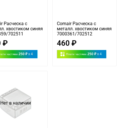
r Расческа с
Comair Расческа с
л. хвостиком синяя
металл. хвостиком синяя
359/702511
7000361/702512
 ₽
460 ₽
250 ₽
x 4
250 ₽
x 4
лати частями
Плати частями
Нет в наличии