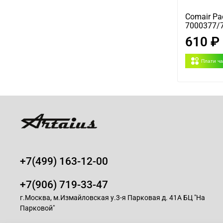
Comair Ра
7000377/
610 ₽
Плати ч
+7(499) 163-12-00
+7(906) 719-33-47
г.Москва, м.Измайловская у.3-я Парковая д. 41А БЦ "На
Парковой"