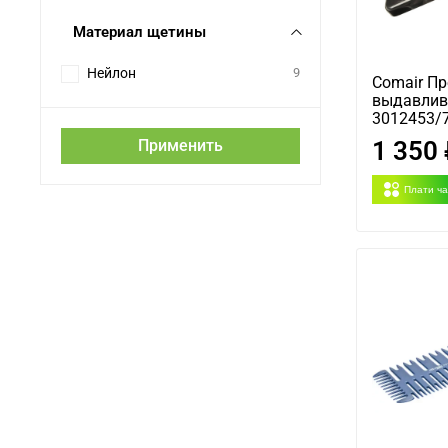
Материал щетины
Нейлон
9
Comair Пр
выдавлив
3012453/
1 350
Применить
Плати ч