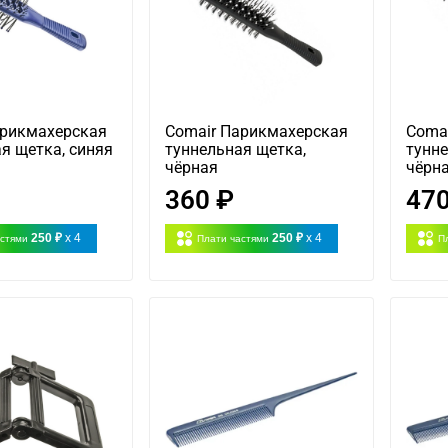
арикмахерская
Comair Парикмахерская
Coma
я щетка, синяя
туннельная щетка,
тунне
чёрная
чёрн
360 ₽
470
250 ₽
x 4
250 ₽
x 4
астями
Плати частями
П