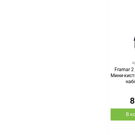
а
Framar 2
Мини-кист
наб
8
В к