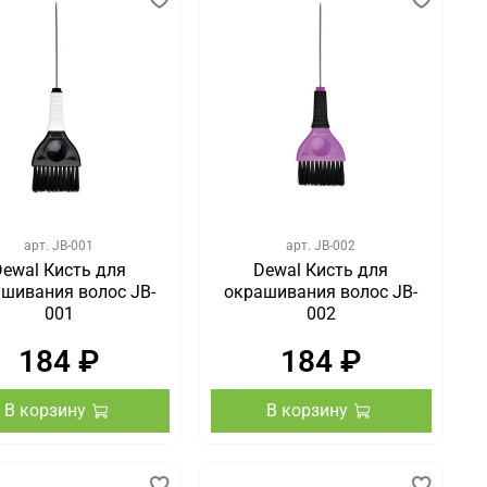
арт.
JB-001
арт.
JB-002
Dewal Кисть для
Dewal Кисть для
шивания волос JB-
окрашивания волос JB-
001
002
184 ₽
184 ₽
В корзину
В корзину