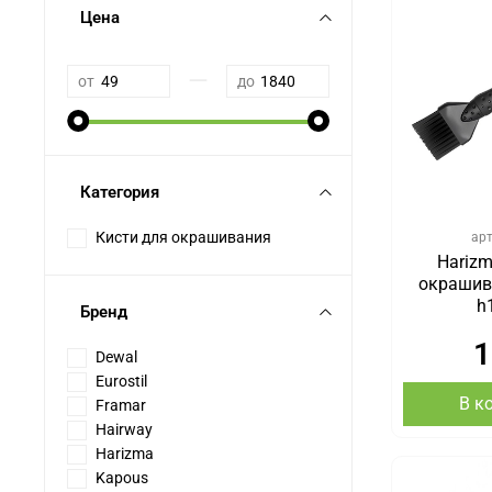
Цена
—
от
до
Категория
Кисти для окрашивания
ар
Harizm
окрашив
h
Бренд
1
Dewal
Eurostil
В к
Framar
Hairway
Harizma
Kapous