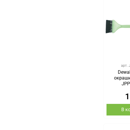
арт.
Dewal
окраши
JPP
1
В к