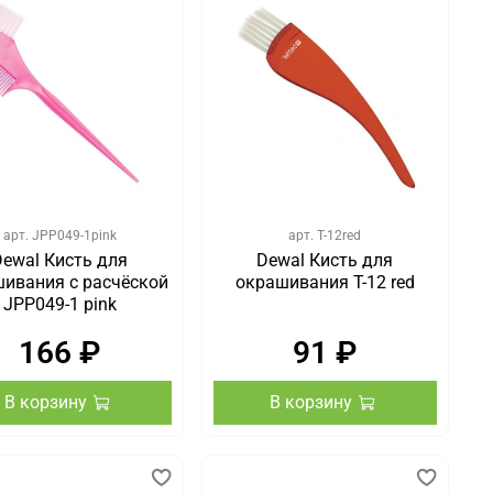
арт.
JPP049-1pink
арт.
T-12red
Dewal Кисть для
Dewal Кисть для
ивания с расчёской
окрашивания T-12 red
JPP049-1 pink
166 ₽
91 ₽
В корзину
В корзину