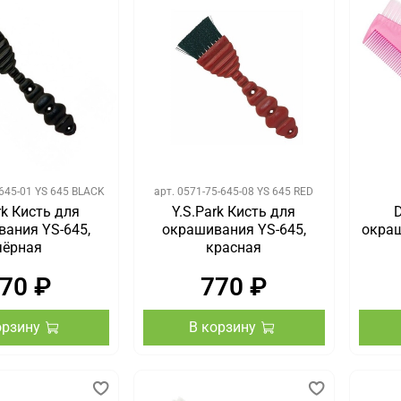
645-01 YS 645 BLACK
арт.
0571-75-645-08 YS 645 RED
rk Кисть для
Y.S.Park Кисть для
ания YS-645,
окрашивания YS-645,
окраш
чёрная
красная
70 ₽
770 ₽
орзину
В корзину