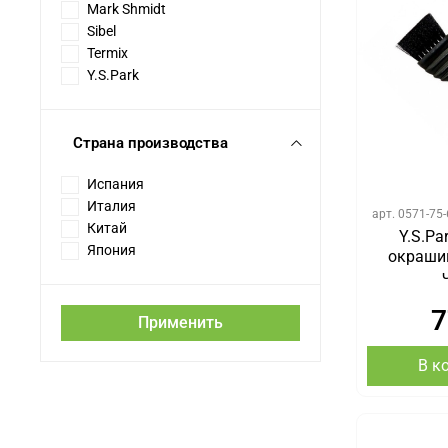
Mark Shmidt
Sibel
Termix
Y.S.Park
Страна производства
Испания
Италия
арт.
0571-75-
Китай
Y.S.Pa
Япония
окрашив
7
Применить
В к