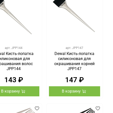
арт.
JPP144
арт.
JPP147
wal Кисть-лопатка
Dewal Кисть-лопатка
иликоновая для
силиконовая для
рашивания волос
окрашивания корней
JPP144
JPP147
143 ₽
147 ₽
В корзину
В корзину