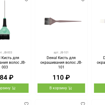
рт.
JB-003
арт.
JB-101
 Кисть для
Dewal Кисть для
ния волос JB-
окрашивания волос JB-
окра
003
101
84 ₽
110 ₽
орзину
В корзину