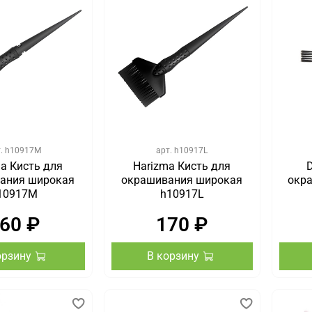
т.
h10917M
арт.
h10917L
a Кисть для
Harizma Кисть для
ания широкая
окрашивания широкая
окра
10917M
h10917L
60 ₽
170 ₽
орзину
В корзину