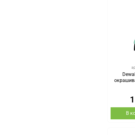
а
Dewal
окрашива
1
В к