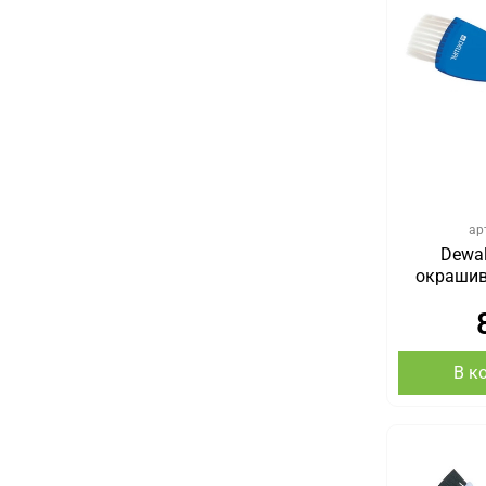
ар
Dewal
окрашив
В к