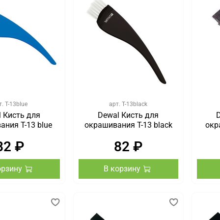
т.
T-13blue
арт.
T-13black
 Кисть для
Dewal Кисть для
ания T-13 blue
окрашивания T-13 black
окр
82 ₽
82 ₽
орзину
В корзину