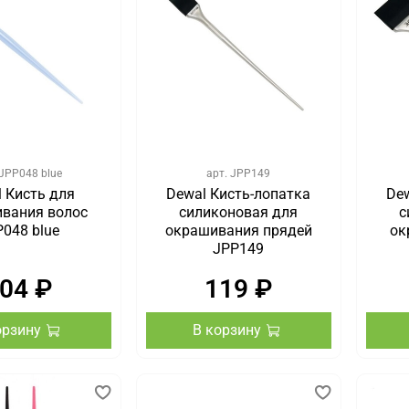
JPP048 blue
арт.
JPP149
 Кисть для
Dewal Кисть-лопатка
De
вания волос
силиконовая для
с
P048 blue
окрашивания прядей
ок
JPP149
04 ₽
119 ₽
орзину
В корзину