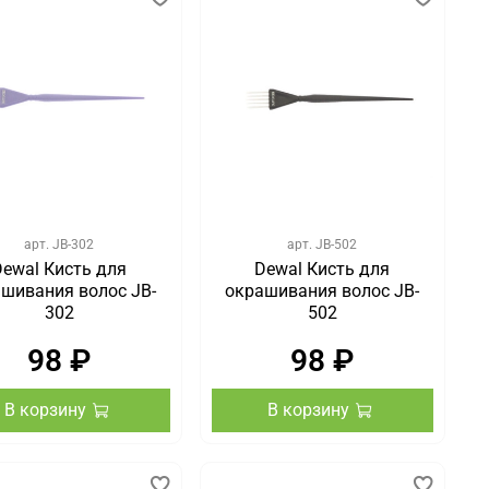
арт.
JB-302
арт.
JB-502
Dewal Кисть для
Dewal Кисть для
шивания волос JB-
окрашивания волос JB-
302
502
98 ₽
98 ₽
В корзину
В корзину