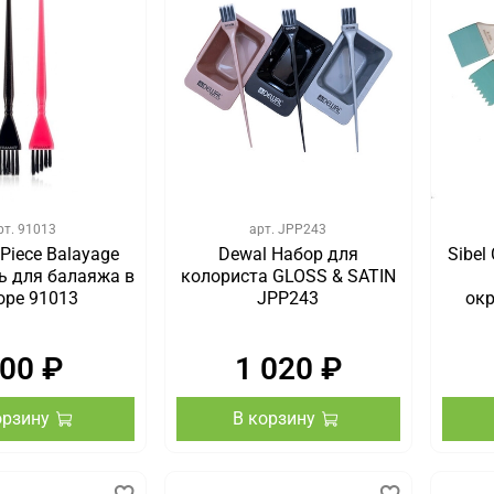
рт.
91013
арт.
JPP243
 Piece Balayage
Dewal Набор для
Sibel
ь для балаяжа в
колориста GLOSS & SATIN
оре 91013
JPP243
окр
00 ₽
1 020 ₽
орзину
В корзину