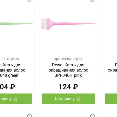
JPP048 green
арт.
JPP048-1 pink
 Кисть для
Dewal Кисть для
вания волос
окрашивания волос
окра
048 green
JPP048-1 pink
04 ₽
124 ₽
орзину
В корзину