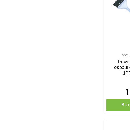
арт.
Dewal
окраши
JP
1
В к