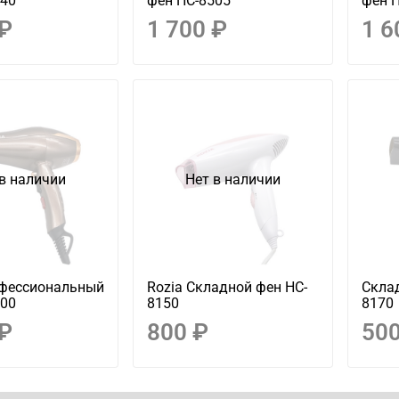
340
фен HC-8505
фен 
 ₽
1 700 ₽
1 6
в наличии
Нет в наличии
офессиональный
Rozia Складной фен HC-
Склад
600
8150
8170
 ₽
800 ₽
500