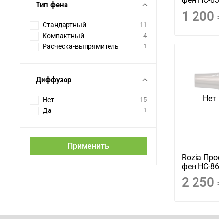
фен HC-8
Тип фена
1 200
Стандартный
11
Компактный
4
Расческа-выпрямитель
1
Диффузор
Нет 
Нет
15
Да
1
Применить
Rozia Пр
фен HC-8
2 250