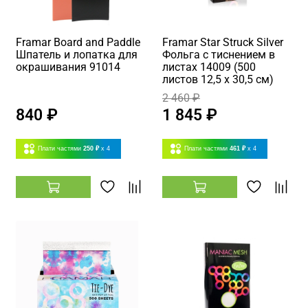
Framar Board and Paddle
Framar Star Struck Silver
Шпатель и лопатка для
Фольга с тиснением в
окрашивания 91014
листах 14009 (500
листов 12,5 х 30,5 см)
2 460 ₽
840 ₽
1 845 ₽
Плати частями
250 ₽
x 4
Плати частями
461 ₽
x 4