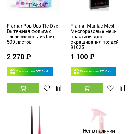
Framar Pop Ups Tie Dye
Framar Maniac Mesh
Вытяжная фольга с
Многоразовые меш-
тиснением «Тай-Дай»
пластины для
500 листов
окрашивания прядей
91025
2 270 ₽
1 100 ₽
Плати частями
567 ₽
x 4
Плати частями
275 ₽
x 4
Нет в наличии