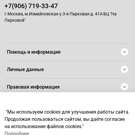
+7(906) 719-33-47
г.Москва, м.Измайловская у.3-я Парковая д. 41А БЦ "На
Парковой"
Помощь и информация
Личные данные
Правовая информация
© 2008-2025 Магазин для парикмахеров профессионалов
-
Artaius
"Мы используем cookies для улучшения работы сайта.
*
Любое использование контента без письменного разрешения
Продолжая пользоваться сайтом, вы даёте согласие
запрещено
на использование файлов cookies."
Подробнее