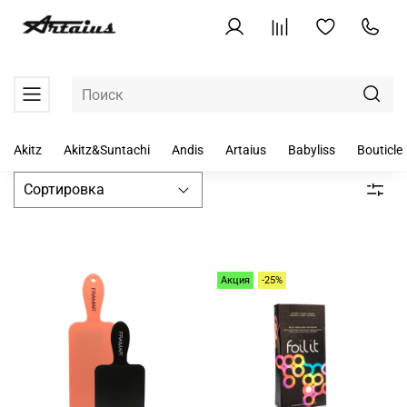
Akitz
Akitz&Suntachi
Andis
Artaius
Babyliss
Bouticle
Акция
-25%