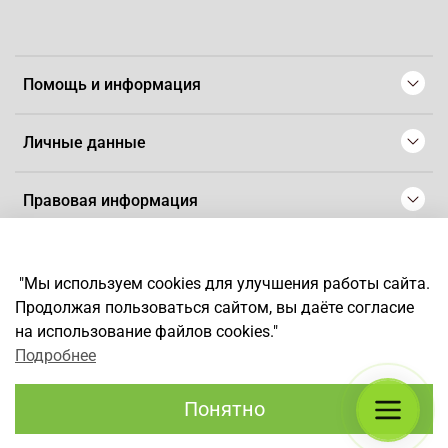
Помощь и информация
Личные данные
Правовая информация
© 2008-2025 Магазин для парикмахеров профессионалов
-
Artaius
"Мы используем cookies для улучшения работы сайта.
*
Любое использование контента без письменного разрешения
Продолжая пользоваться сайтом, вы даёте согласие
запрещено
на использование файлов cookies."
Подробнее
Понятно