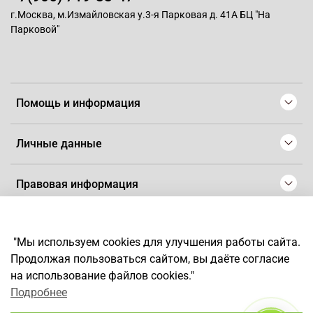
г.Москва, м.Измайловская у.3-я Парковая д. 41А БЦ "На
Парковой"
Помощь и информация
Личные данные
Правовая информация
© 2008-2025 Магазин для парикмахеров профессионалов
-
Artaius
"Мы используем cookies для улучшения работы сайта.
*
Любое использование контента без письменного разрешения
Продолжая пользоваться сайтом, вы даёте согласие
запрещено
на использование файлов cookies."
Подробнее