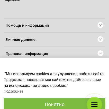
Помощь и информация
Личные данные
Правовая информация
© 2008-2025 Магазин для парикмахеров профессионалов
-
Artaius
"Мы используем cookies для улучшения работы сайта.
*
Любое использование контента без письменного разрешения
Продолжая пользоваться сайтом, вы даёте согласие
запрещено
на использование файлов cookies."
Подробнее
Понятно