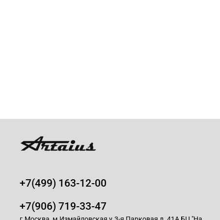
+7(499) 163-12-00
+7(906) 719-33-47
г.Москва, м.Измайловская у.3-я Парковая д. 41А БЦ "На