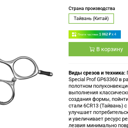
Страна производства
Тайвань (Китай)
1 062 ₽
x 4
Плати частями
В корзину
Виды срезов и техника:
Special Prof GP63360 в
полотном полуконвекц
выполнения классически
создания формы, пойнт
стали
6CR13 (Тайвань) 
улучшает потребительс
и увеличивает ресурс р
лезвия минимально повр