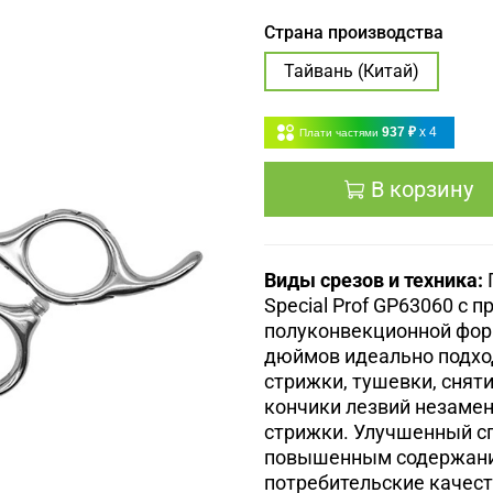
Страна производства
Тайвань (Китай)
937 ₽
x 4
Плати частями
В корзину
Виды срезов и техника:
Special Prof GP63060 с
полуконвекционной фор
дюймов идеально подхо
стрижки, тушевки, снят
кончики лезвий незамен
стрижки. Улучшенный сп
повышенным содержани
потребительские качест