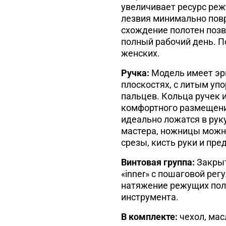
увеличивает ресурс реж
лезвия минимально повр
схождение полотен поз
полный рабочий день. По
женских.
Ручка:
Модель имеет эрг
плоскостях, с литым уп
пальцев. Кольца ручек 
комфортного размещения
идеально ложатся в рук
мастера, ножницы можн
срезы, кисть руки и пре
Винтовая группа:
Закрыт
«inner» с пошаговой ре
натяжение режущих пол
инструмента.
В комплекте:
чехол, мас