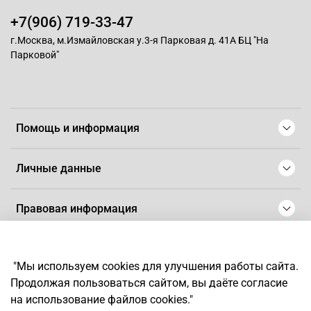
+7(906) 719-33-47
г.Москва, м.Измайловская у.3-я Парковая д. 41А БЦ "На
Парковой"
Помощь и информация
Личные данные
Правовая информация
© 2008-2025 Магазин для парикмахеров профессионалов
-
Artaius
"Мы используем cookies для улучшения работы сайта.
*
Любое использование контента без письменного разрешения
Продолжая пользоваться сайтом, вы даёте согласие
запрещено
на использование файлов cookies."