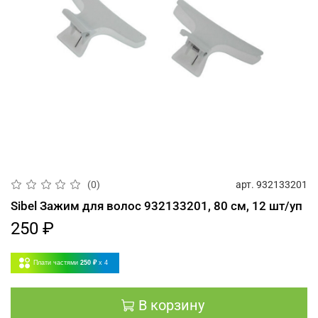
арт.
932133201
(0)
Sibel Зажим для волос 932133201, 80 cм, 12 шт/уп
250 ₽
Плати частями
250 ₽
x 4
В корзину