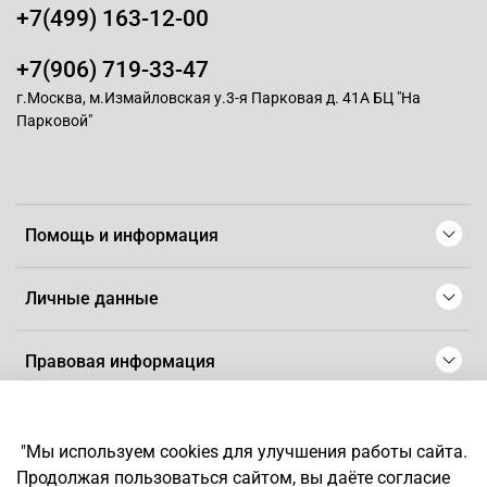
+7(499) 163-12-00
+7(906) 719-33-47
г.Москва, м.Измайловская у.3-я Парковая д. 41А БЦ "На
Парковой"
Помощь и информация
Личные данные
Правовая информация
© 2008-2025 Магазин для парикмахеров профессионалов
-
Artaius
"Мы используем cookies для улучшения работы сайта.
*
Любое использование контента без письменного разрешения
Продолжая пользоваться сайтом, вы даёте согласие