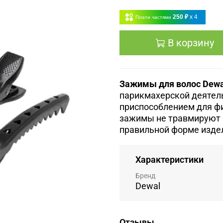
250 ₽
x 4
Плати частями
В корзину
Зажимы для волос Dew
парикмахерской деятел
приспособлением для ф
зажимы не травмируют 
правильной форме изде
Характеристики
Бренд
Dewal
Отзывы