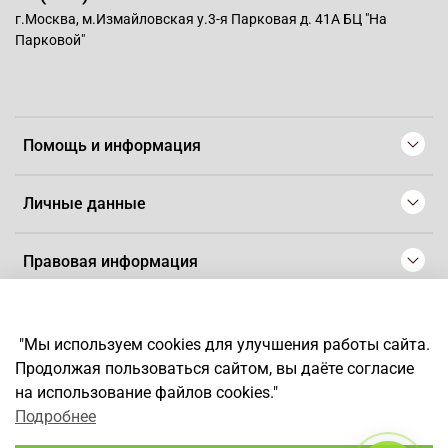
г.Москва, м.Измайловская у.3-я Парковая д. 41А БЦ "На
Парковой"
Помощь и информация
Личные данные
Правовая информация
© 2008-2025 Магазин для парикмахеров профессионалов
-
Artaius
"Мы используем cookies для улучшения работы сайта.
*
Любое использование контента без письменного разрешения
Продолжая пользоваться сайтом, вы даёте согласие
запрещено
на использование файлов cookies."
Подробнее