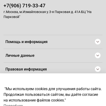
+7(906) 719-33-47
г.Москва, м.Измайловская у.3-я Парковая д. 41А БЦ "На
Парковой"
Помощь и информация
Личные данные
Правовая информация
© 2008-2025 Магазин для парикмахеров профессионалов
-
Artaius
"Мы используем cookies для улучшения работы сайта.
*
Любое использование контента без письменного разрешения
Продолжая пользоваться сайтом, вы даёте согласие
запрещено
на использование файлов cookies."
Подробнее