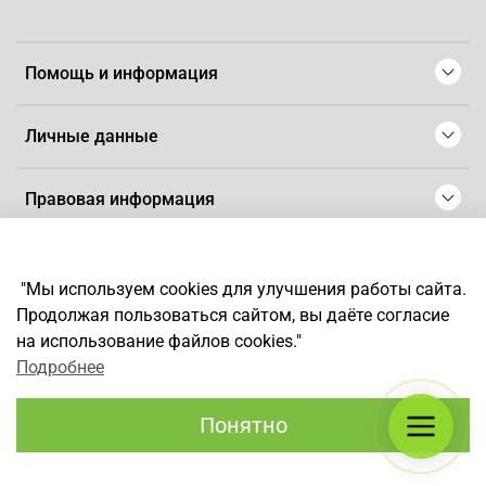
Помощь и информация
Личные данные
Правовая информация
© 2008-2025 Магазин для парикмахеров профессионалов
-
Artaius
"Мы используем cookies для улучшения работы сайта.
*
Любое использование контента без письменного разрешения
Продолжая пользоваться сайтом, вы даёте согласие
запрещено
на использование файлов cookies."
Подробнее
Понятно
Каталог
Поиск
Корзина
Избранное
Профиль