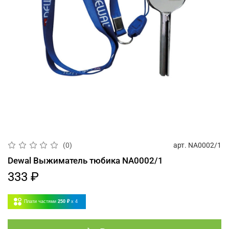
арт.
NA0002/1
(0)
Dewal Выжиматель тюбика NA0002/1
333 ₽
Плати частями
250 ₽
x 4