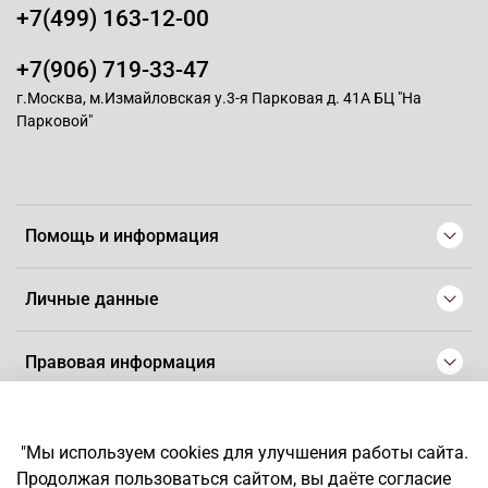
+7(499) 163-12-00
+7(906) 719-33-47
г.Москва, м.Измайловская у.3-я Парковая д. 41А БЦ "На
Парковой"
Помощь и информация
Личные данные
Правовая информация
© 2008-2025 Магазин для парикмахеров профессионалов
-
Artaius
"Мы используем cookies для улучшения работы сайта.
*
Любое использование контента без письменного разрешения
Продолжая пользоваться сайтом, вы даёте согласие