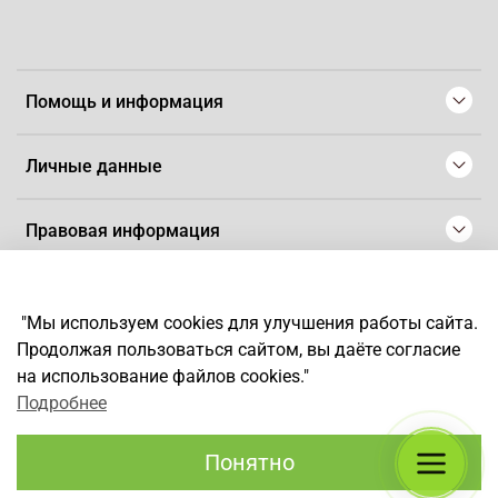
Помощь и информация
Личные данные
Правовая информация
© 2008-2025 Магазин для парикмахеров профессионалов
-
Artaius
"Мы используем cookies для улучшения работы сайта.
*
Любое использование контента без письменного разрешения
Продолжая пользоваться сайтом, вы даёте согласие
запрещено
на использование файлов cookies."
Подробнее
Понятно