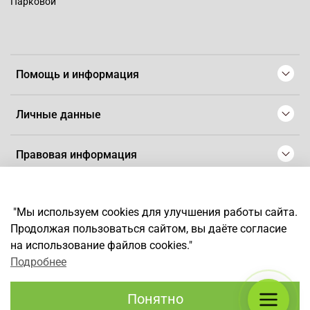
Парковой"
Помощь и информация
Личные данные
Правовая информация
© 2008-2025 Магазин для парикмахеров профессионалов
-
Artaius
"Мы используем cookies для улучшения работы сайта.
*
Любое использование контента без письменного разрешения
Продолжая пользоваться сайтом, вы даёте согласие
запрещено
на использование файлов cookies."
Подробнее
Понятно