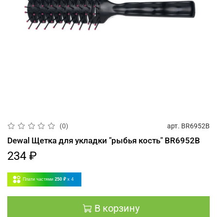
арт.
BR6952B
(0)
Dewal Щетка для укладки "рыбья кость" BR6952B
234 ₽
Плати частями
250 ₽
x 4
В корзину