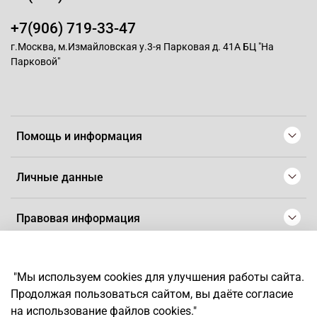
+7(906) 719-33-47
г.Москва, м.Измайловская у.3-я Парковая д. 41А БЦ "На
Парковой"
Помощь и информация
Личные данные
Правовая информация
© 2008-2025 Магазин для парикмахеров профессионалов
-
Artaius
"Мы используем cookies для улучшения работы сайта.
*
Любое использование контента без письменного разрешения
Продолжая пользоваться сайтом, вы даёте согласие
запрещено
на использование файлов cookies."