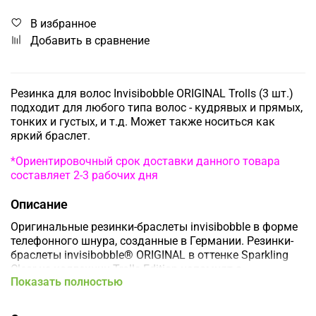
В избранное
Добавить в сравнение
Резинка для волос Invisibobble ORIGINAL Trolls (3 шт.)
подходит для любого типа волос - кудрявых и прямых,
тонких и густых, и т.д. Может также носиться как
яркий браслет.
*Ориентировочный срок доставки данного товара
составляет 2-3 рабочих дня
Описание
Оригинальные резинки-браслеты invisibobble в форме
телефонного шнура, созданные в Германии. Резинки-
браслеты invisibobble® ORIGINAL в оттенке Sparkling
Clear из коллекции Trolls Edition напомнят о
Показать полностью
невероятных путешествиях весёлых троллей из
знаменитого мультфильма!