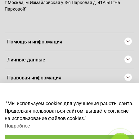
г.Москва, м.Измайловская у.3-я Парковая д. 41А БЦ "На
Парковой"
Помощь и информация
Личные данные
Правовая информация
© 2008-2025 Магазин для парикмахеров профессионалов
-
Artaius
"Мы используем cookies для улучшения работы сайта.
*
Любое использование контента без письменного разрешения
Продолжая пользоваться сайтом, вы даёте согласие
запрещено
на использование файлов cookies."
Подробнее