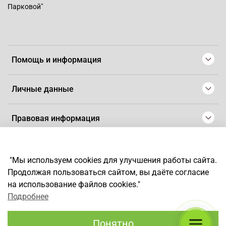
Парковой"
Помощь и информация
Личные данные
Правовая информация
© 2008-2025 Магазин для парикмахеров профессионалов
-
Artaius
"Мы используем cookies для улучшения работы сайта.
*
Любое использование контента без письменного разрешения
Продолжая пользоваться сайтом, вы даёте согласие
запрещено
на использование файлов cookies."
Подробнее
Понятно