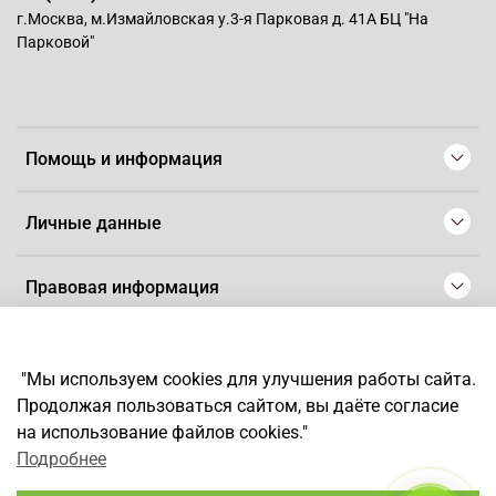
г.Москва, м.Измайловская у.3-я Парковая д. 41А БЦ "На
Парковой"
Помощь и информация
Личные данные
Правовая информация
© 2008-2025 Магазин для парикмахеров профессионалов
-
Artaius
"Мы используем cookies для улучшения работы сайта.
*
Любое использование контента без письменного разрешения
Продолжая пользоваться сайтом, вы даёте согласие
запрещено
на использование файлов cookies."
Подробнее