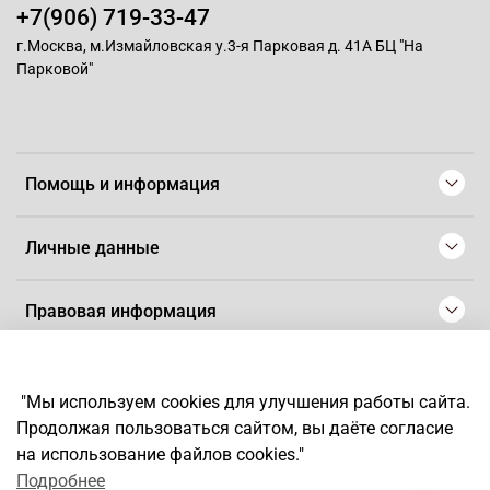
+7(906) 719-33-47
г.Москва, м.Измайловская у.3-я Парковая д. 41А БЦ "На
Парковой"
Помощь и информация
Личные данные
Правовая информация
© 2008-2025 Магазин для парикмахеров профессионалов
-
Artaius
"Мы используем cookies для улучшения работы сайта.
*
Любое использование контента без письменного разрешения
Продолжая пользоваться сайтом, вы даёте согласие
запрещено
на использование файлов cookies."
Подробнее