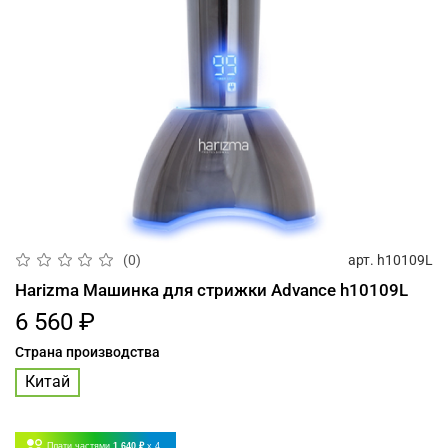
арт.
h10109L
(0)
Harizma Машинка для стрижки Advance h10109L
6 560 ₽
Страна производства
Китай
Плати частями
1 640 ₽
x 4