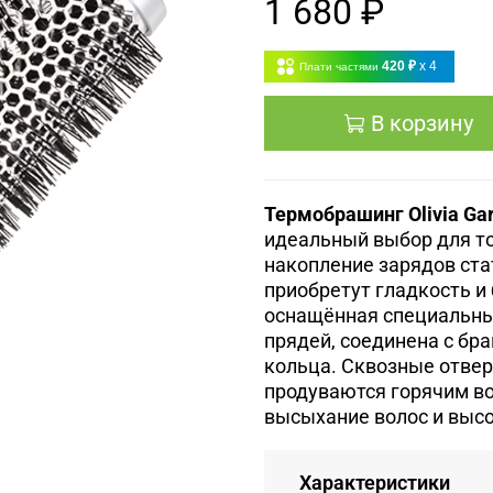
1 680 ₽
420 ₽
x 4
Плати частями
В корзину
Термобрашинг Olivia Ga
идеальный выбор для то
накопление зарядов ста
приобретут гладкость и
оснащённая специальны
прядей, соединена с бр
кольца. Сквозные отвер
продуваются горячим в
высыхание волос и высо
Характеристики