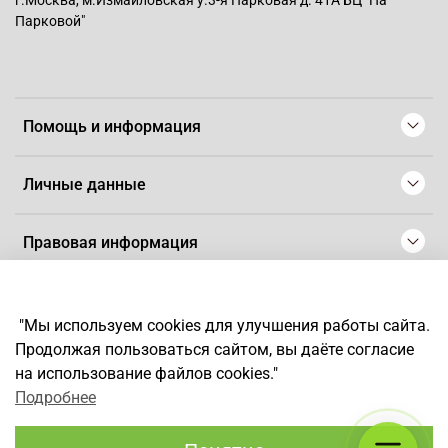
г.Москва, м.Измайловская у.3-я Парковая д. 41А БЦ "На
Парковой"
Помощь и информация
Личные данные
Правовая информация
© 2008-2025 Магазин для парикмахеров профессионалов
-
Artaius
"Мы используем cookies для улучшения работы сайта.
*
Любое использование контента без письменного разрешения
Продолжая пользоваться сайтом, вы даёте согласие
запрещено
на использование файлов cookies."
Подробнее