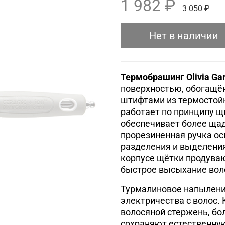
1 982 ₽
3 050 ₽
Нет в наличии
Термобрашинг Olivia Ga
поверхностью, обогащё
штифтами из термостойк
работает по принципу щи
обеспечивает более ща
прорезиненная ручка о
разделения и выделени
корпусе щётки продува
быстрое высыхание воло
Турмалиновое напылени
электричества с волос.
волосяной стержень, бо
сохраняют естественную