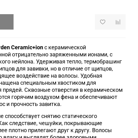
rden Ceramic+ion
с керамической
нной отрицательно заряженными ионами, с
ого нейлона. Удерживая тепло, термобрашинг
пцов для завивки, но в отличие от щипцов,
дящее воздействие на волосы. Удобная
снащена специальным хвостиком для
я прядей. Сквозные отверстия в керамическом
ются горячим воздухом фена и обеспечивают
с и прочность завитка.
е способствует снятию статического
 Как следствие, чешуйки, покрывающие
лее плотно прилегают друг к другу. Волосы
 влагу и выглядят более здоровыми,