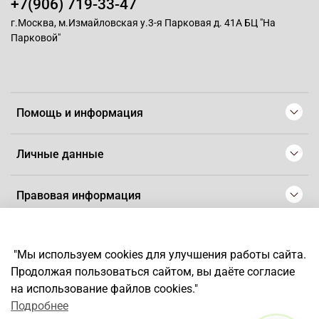
+7(906) 719-33-47
г.Москва, м.Измайловская у.3-я Парковая д. 41А БЦ "На
Парковой"
Помощь и информация
Личные данные
Правовая информация
© 2008-2025 Магазин для парикмахеров профессионалов
-
Artaius
"Мы используем cookies для улучшения работы сайта.
*
Любое использование контента без письменного разрешения
Продолжая пользоваться сайтом, вы даёте согласие
запрещено
на использование файлов cookies."
Подробнее