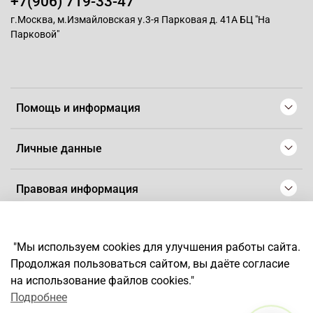
+7(906) 719-33-47
г.Москва, м.Измайловская у.3-я Парковая д. 41А БЦ "На
Парковой"
Помощь и информация
Личные данные
Правовая информация
© 2008-2025 Магазин для парикмахеров профессионалов
-
Artaius
"Мы используем cookies для улучшения работы сайта.
*
Любое использование контента без письменного разрешения
Продолжая пользоваться сайтом, вы даёте согласие
запрещено
на использование файлов cookies."
Подробнее