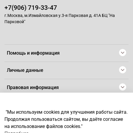
+7(906) 719-33-47
г.Москва, м.Измайловская у.3-я Парковая д. 41А БЦ "На
Парковой"
Помощь и информация
Личные данные
Правовая информация
© 2008-2025 Магазин для парикмахеров профессионалов
-
Artaius
"Мы используем cookies для улучшения работы сайта.
*
Любое использование контента без письменного разрешения
Продолжая пользоваться сайтом, вы даёте согласие
запрещено
на использование файлов cookies."