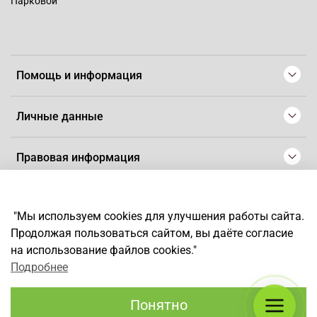
Парковой"
Помощь и информация
Личные данные
Правовая информация
© 2008-2025 Магазин для парикмахеров профессионалов
-
Artaius
"Мы используем cookies для улучшения работы сайта.
*
Любое использование контента без письменного разрешения
Продолжая пользоваться сайтом, вы даёте согласие
запрещено
на использование файлов cookies."
Подробнее
Понятно