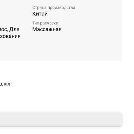
Страна производства
Китай
Тип расчески
ос, Для
Массажная
ьзования
авлял