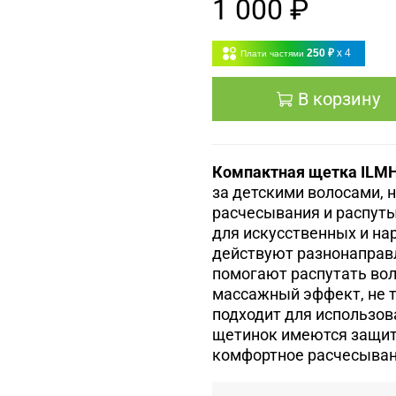
1 000 ₽
250 ₽
x 4
Плати частями
В корзину
Компактная щетка ILMH "
за детскими волосами, 
расчесывания и распутыв
для искусственных и на
действуют разнонаправл
помогают распутать вол
массажный эффект, не 
подходит для использов
щетинок имеются защит
комфортное расчесыван