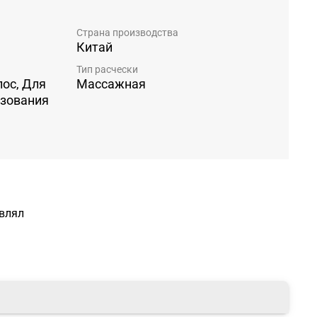
Страна производства
Китай
Тип расчески
ос, Для
Массажная
ьзования
авлял