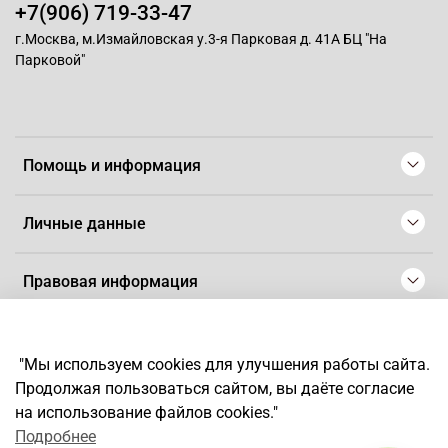
+7(906) 719-33-47
г.Москва, м.Измайловская у.3-я Парковая д. 41А БЦ "На
Парковой"
Помощь и информация
Личные данные
Правовая информация
© 2008-2025 Магазин для парикмахеров профессионалов
-
Artaius
"Мы используем cookies для улучшения работы сайта.
*
Любое использование контента без письменного разрешения
Продолжая пользоваться сайтом, вы даёте согласие
запрещено
на использование файлов cookies."
Подробнее