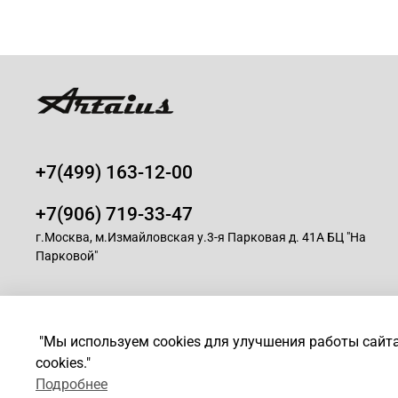
+7(499) 163-12-00
+7(906) 719-33-47
г.Москва, м.Измайловская у.3-я Парковая д. 41А БЦ "На
Парковой"
© 2008-2025 Магазин для парикмахеров профессионалов -
A
"Мы используем cookies для улучшения работы сайт
cookies."
*
Любое использование контента без письменного разрешен
Подробнее