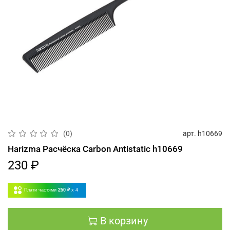
арт.
h10669
(0)
Harizma Расчёска Carbon Antistatic h10669
230 ₽
Плати частями
250 ₽
x 4
В корзину