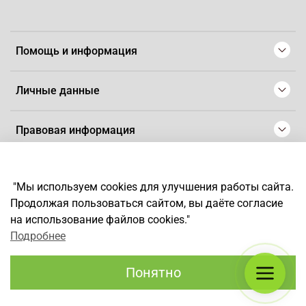
Помощь и информация
Личные данные
Правовая информация
© 2008-2025 Магазин для парикмахеров профессионалов
-
Artaius
"Мы используем cookies для улучшения работы сайта.
*
Любое использование контента без письменного разрешения
Продолжая пользоваться сайтом, вы даёте согласие
запрещено
на использование файлов cookies."
Подробнее
Понятно
Каталог
Поиск
Корзина
Избранное
Профиль