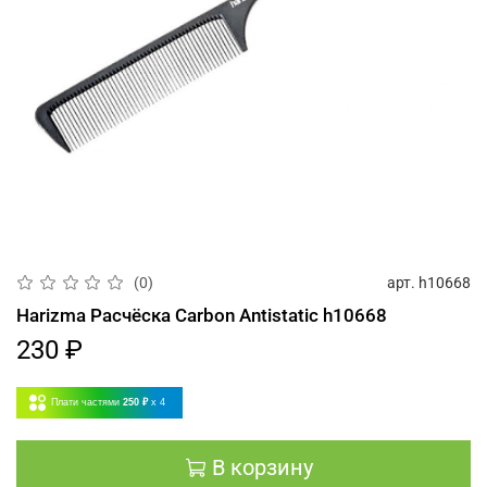
арт.
h10668
(0)
Harizma Расчёска Carbon Antistatic h10668
230 ₽
Плати частями
250 ₽
x 4
В корзину