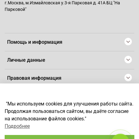
г.Москва, м.Измайловская у.3-я Парковая д. 41А БЦ "На
Парковой"
Помощь и информация
Личные данные
Правовая информация
© 2008-2025 Магазин для парикмахеров профессионалов
-
Artaius
"Мы используем cookies для улучшения работы сайта.
*
Любое использование контента без письменного разрешения
Продолжая пользоваться сайтом, вы даёте согласие
запрещено
на использование файлов cookies."
Подробнее