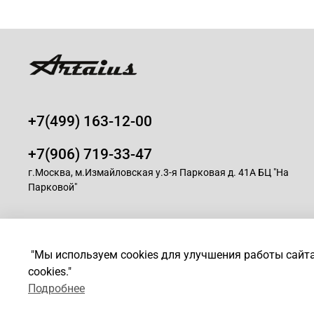
+7(499) 163-12-00
+7(906) 719-33-47
г.Москва, м.Измайловская у.3-я Парковая д. 41А БЦ "На
Парковой"
© 2008-2025 Магазин для парикмахеров профессионалов -
A
"Мы используем cookies для улучшения работы сайт
cookies."
*
Любое использование контента без письменного разрешен
Подробнее