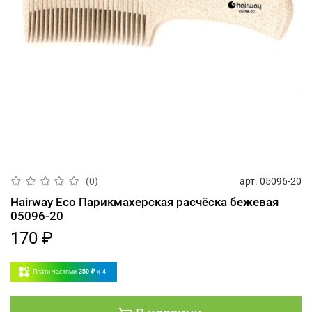
арт.
05096-20
(0)
Hairway Eco Парикмахерская расчёска бежевая
05096-20
170 ₽
Плати частями
250 ₽
x 4