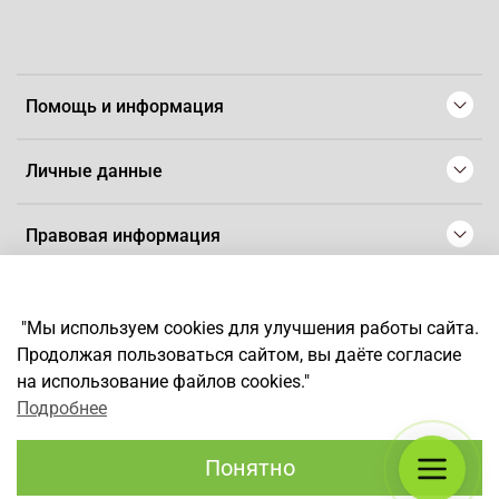
Помощь и информация
Личные данные
Правовая информация
© 2008-2025 Магазин для парикмахеров профессионалов
-
Artaius
"Мы используем cookies для улучшения работы сайта.
*
Любое использование контента без письменного разрешения
Продолжая пользоваться сайтом, вы даёте согласие
запрещено
на использование файлов cookies."
Подробнее
Понятно