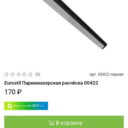
арт.
00422 черная
(0)
Eurostil Парикмахерская расчёска 00422
170 ₽
Плати частями
250 ₽
x 4
В корзину