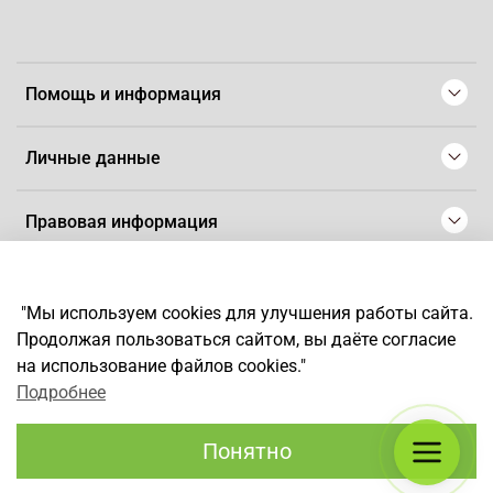
Помощь и информация
Личные данные
Правовая информация
© 2008-2025 Магазин для парикмахеров профессионалов
-
Artaius
"Мы используем cookies для улучшения работы сайта.
*
Любое использование контента без письменного разрешения
Продолжая пользоваться сайтом, вы даёте согласие
запрещено
на использование файлов cookies."
Подробнее
Понятно