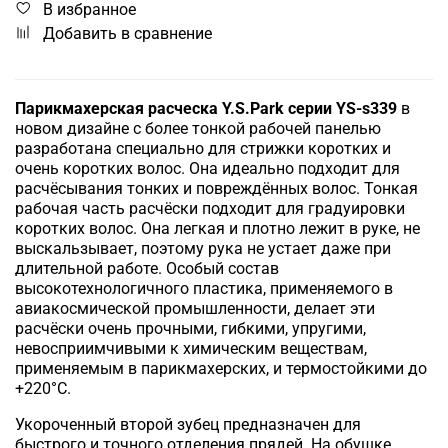
В избранное
Добавить в сравнение
Парикмахерская расческа Y.S.Park серии YS-s339
в
новом дизайне с более тонкой рабочей панелью
р
азработана специально для стрижки коротких и
очень коротких волос.
Она идеально подходит для
расчёсывания тонких и повреждённых волос. Тонкая
рабочая часть расчёски подходит для градуировки
коротких волос.
Она легкая и плотно лежит в руке, не
выскальзывает, поэтому рука не устает даже при
длительной работе.
Особый состав
высокотехнологичного пластика, применяемого в
авиакосмической промышленности, делает эти
расчёски очень прочными, гибкими, упругими,
невосприимчивыми к химическим веществам,
применяемым в парикмахерских, и термостойкими до
+220°С.
Укороченный второй зубец предназначен для
быстрого и точного отделения прядей.
На обушке