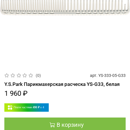
арт.
YS-333-05-G33
(0)
Y.S.Park Парикмахерская расческа YS-G33, белая
1 960 ₽
Плати частями
490 ₽
x 4
В корзину