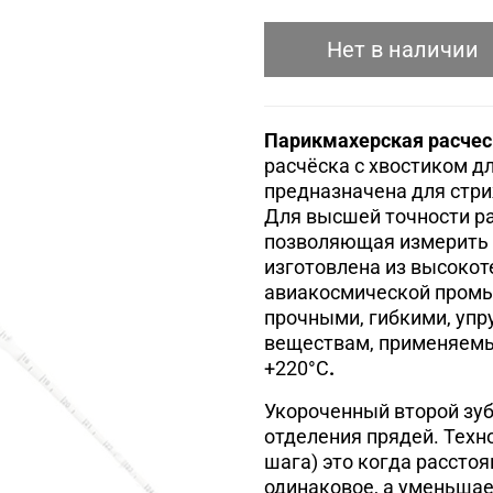
Нет в наличии
Парикмахерская расческ
расчёска с хвостиком д
предназначена для стри
Для высшей точности ра
позволяющая измерить 
изготовлена из высокот
авиакосмической промыш
прочными, гибкими, уп
веществам, применяемы
+220°С
.
Укороченный второй зуб
отделения прядей. Техно
шага) это когда рассто
одинаковое, а уменьшае