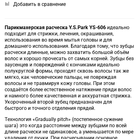
Добавить в сравнение
Парикмахерская расческа Y.S.Park YS-606
идеально
подходит для стрижки, лечения, окрашивания,
использования во время мытья головы и для
домашнего использования. Благодаря тому, что зубцы
расчески длинные, можно захватить большой объём
волос и хорошо прочесать от самых корней. Зубцы без
заусенцев и повреждений с кончиками идеально
полукруглой формы, проходят сквозь волосы так же
мягко, как человеческие пальцы, не повреждая
волосы и не травмируя кожу головы. При этом
создаётся более естественное натяжение пряди волос
и намного более качественная и аккуратная стрижка.
Укороченный второй зубец предназначен для
быстрого и точного отделения прядей.
Технология «Gradually pitch» (постепенное сужение
шага) это когда расстояние между зубцами по всей
длине расчески не одинаковое, а уменьшается по мере
удаления от ручки. При расчесывании основное