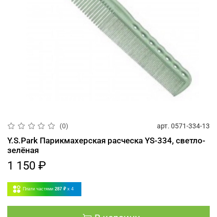
арт.
0571-334-13
(0)
Y.S.Park Парикмахерская расческа YS-334, светло-
зелёная
1 150 ₽
Плати частями
287 ₽
x 4