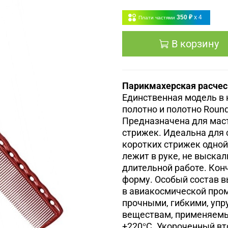
350 ₽
x 4
Плати частями
В корзину
Парикмахерская расческ
Единственная модель в 
полотно и полотно Roun
Предназначена для мас
стрижек. Идеальна для с
коротких стрижек одной
лежит в руке, не выскал
длительной работе. Ко
форму.
Особый состав в
в авиакосмической пром
прочными, гибкими, уп
веществам, применяемы
+220
С.
Укороченный вт
°