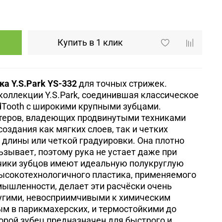
Купить в 1 клик
а Y.S.Park YS-332
для точных стрижек.
коллекции Y.S.Park, соединившая классическое
dTooth
с широкими крупными зубцами
.
теров, владеющих продвинутыми техниками
оздания как мягких слоев, так и четких
 длины или четкой градуировки.
Она плотно
ьзывает, поэтому рука не устает даже при
нчики зубцов имеют идеальную полукруглую
ысокотехнологичного пластика, применяемого
ышленности, делает эти расчёски очень
ругими, невосприимчивыми к химическим
м в парикмахерских, и термостойкими до
орой зубец предназначен для быстрого и