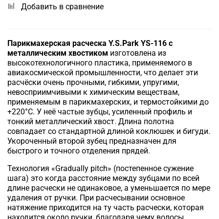
Добавить в сравнение
Парикмахерская расческа Y.S.Park YS-116 с
металлическим хвостиком
изготовлена из
высокотехнологичного пластика, применяемого в
авиакосмической промышленности, что делает эти
расчёски очень прочными, гибкими, упругими,
невосприимчивыми к химическим веществам,
применяемым в парикмахерских, и термостойкими до
+220°С.
У неё частые зубцы, усиленный профиль и
тонкий металлический хвост. Длина полотна
совпадает со стандартной длиной коклюшек и бигуди.
Укороченный второй зубец предназначен для
быстрого и точного отделения прядей.
Технология «Gradually pitch» (постепенное сужение
шага) это когда расстояние между зубцами по всей
длине расчески не одинаковое, а уменьшается по мере
удаления от ручки.
При расчесывании основное
натяжение приходится на ту часть расчески, которая
находится около ручки, благодаря чему волосы,